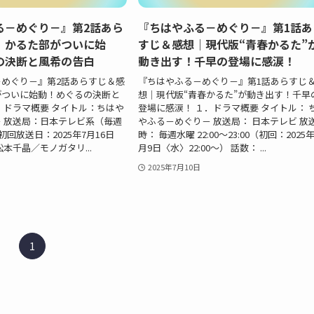
る－めぐり－』第2話あら
『ちはやふる－めぐり－』第1話あ
｜かるた部がついに始
すじ＆感想｜現代版“青春かるた”
の決断と風希の告白
動き出す！千早の登場に感涙！
めぐり－』第2話あらすじ＆感
『ちはやふる－めぐり－』第1話あらすじ
がついに始動！めぐるの決断と
想｜現代版“青春かるた”が動き出す！千早
．ドラマ概要 タイトル：ちはや
登場に感涙！ １．ドラマ概要 タイトル： 
 放送局：日本テレビ系（毎週
やふる－めぐり－ 放送局： 日本テレビ 放
 初回放送日：2025年7月16日
時： 毎週水曜 22:00～23:00（初回：2025年
本千晶／モノガタリ...
月9日〈水〉22:00～） 話数： ...
2025年7月10日
1