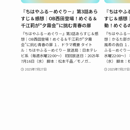
『ちはやふる－めぐり－』第3話あら
『ちはやふ
すじ＆感想｜OB西田登場！めぐる＆
すじ＆感想
千江莉が“夕霧会”に挑む青春の扉
動！めぐる
『ちはやふる－めぐり－』第3話あらすじ＆感
『ちはやふる－
想｜OB西田登場！めぐる＆千江莉が“夕霧
想｜かるた部
会”に挑む青春の扉 １．ドラマ概要 タイト
風希の告白 １
ル：ちはやふる－めぐり－ 放送局：日本テレ
ふる－めぐり－
ビ系（毎週水曜22:00〜） 初回放送日：2025年
水曜22:00〜）
7月16日（水） 脚本：松本千晶／モノガ...
（水） 脚本：松
2025年7月27日
2025年7月27日