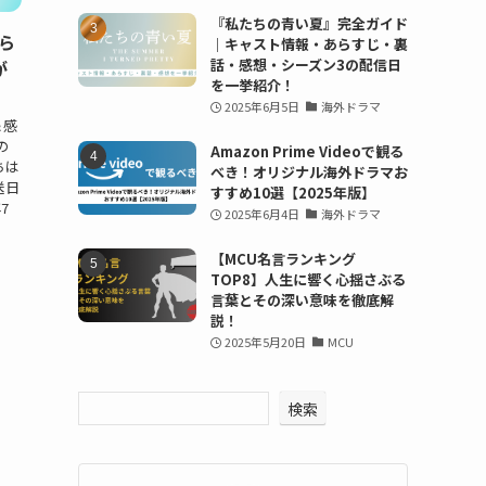
『私たちの青い夏』完全ガイド
ら
｜キャスト情報・あらすじ・裏
話・感想・シーズン3の配信日
が
を一挙紹介！
2025年6月5日
海外ドラマ
＆感
の
Amazon Prime Videoで観る
ちは
べき！オリジナル海外ドラマお
送日
すすめ10選【2025年版】
7
2025年6月4日
海外ドラマ
【MCU名言ランキング
TOP8】人生に響く心揺さぶる
言葉とその深い意味を徹底解
説！
2025年5月20日
MCU
検索