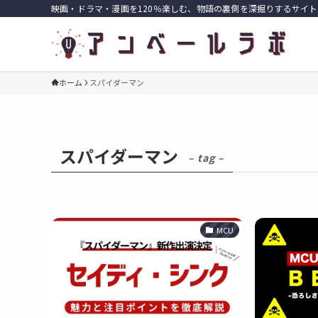
映画・ドラマ・漫画を120％楽しむ、物語の裏側を深掘りするサイト
ホーム
スパイダーマン
スパイダーマン
– tag –
MCU