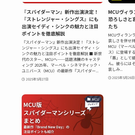
『スパイダーマン』新作出演決定！
MCUヴィラ
『ストレンジャー・シングス』にも
恐ろしさと
出演セイディ・シンクの魅力と注目
たち
ポイントを徹底解説
MCUヴィランラ
哀しさを併せ持
『スパイダーマン』新作出演決定！『ストレ
MCU（マーベ
ンジャー・シングス』にも出演セイディ・シ
ス）に登場す
ンクの魅力と注目ポイントを徹底解説 ■ 新世
「悪」として
代のスター、MCUへ──話題沸騰のキャステ
ん。彼らには
ィング 2025年、マーベル・シネマティック・
哀しみ...
ユニバース（MCU）の最新作『スパイダー...
2025年5月26日
2025年5月27日
MCU