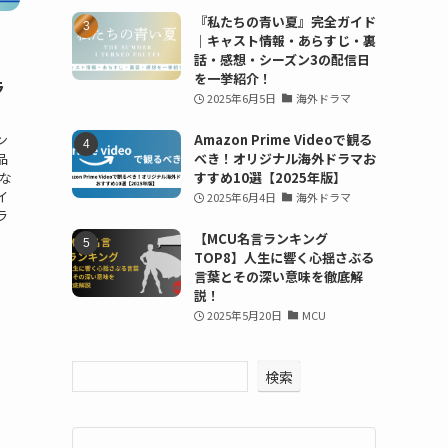
『私たちの青い夏』完全ガイド
｜キャスト情報・あらすじ・裏
話・感想・シーズン3の配信日
を一挙紹介！
ラ
2025年6月5日
海外ドラマ
ン
Amazon Prime Videoで観る
品
べき！オリジナル海外ドラマお
な
すすめ10選【2025年版】
イ
2025年6月4日
海外ドラマ
ラ
【MCU名言ランキング
TOP8】人生に響く心揺さぶる
言葉とその深い意味を徹底解
説！
2025年5月20日
MCU
検索