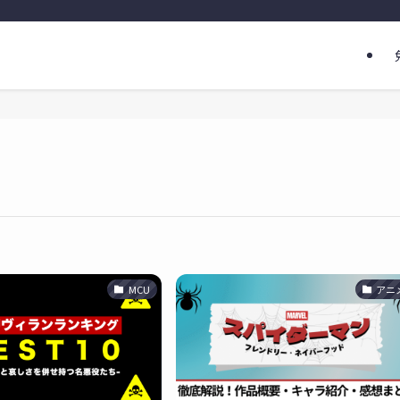
MCU
アニ